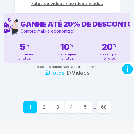
Fotos ou vídeos não identificados
GANHE ATÉ
20
%
DE DESCONTO
Compre mais e economize!
5
10
20
%
%
%
ao comprar
ao comprar
ao comprar
5 fotos
10 fotos
15 fotos
Desconto adicionado automaticamente
Fotos
Vídeos
1
2
3
4
5
...
68