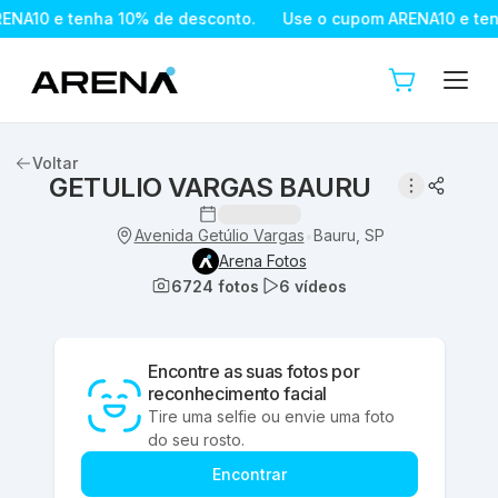
NA10 e tenha 10% de desconto.
Use o cupom ARENA10 e ten
Voltar
GETULIO VARGAS BAURU
Avenida Getúlio Vargas
Bauru, SP
•
Arena Fotos
6724
fotos
6
vídeos
Encontre as suas fotos por
reconhecimento facial
Tire uma selfie ou envie uma foto
do seu rosto.
Encontrar