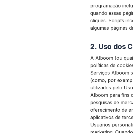
programação inclu
quando essas pági
cliques. Scripts i
algumas páginas 
2.
Uso dos C
A Alboom (ou quais
políticas de cookie
Serviços Alboom so
(como, por exemplo
utilizados pelo Usu
Alboom para fins d
pesquisas de merca
oferecimento de a
aplicativos de ter
Usuários personali
marketing. Quando 