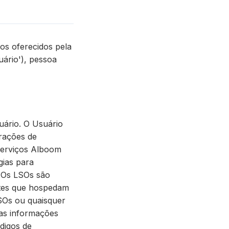
ços oferecidos pela
uário'), pessoa
ário. O Usuário
urações de
 Serviços Alboom
gias para
. Os LSOs são
sites que hospedam
SOs ou quaisquer
as informações
digos de