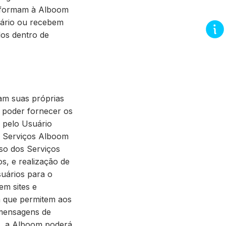
informam à Alboom
uário ou recebem
dos dentro de
am suas próprias
ra poder fornecer os
s pelo Usuário
os Serviços Alboom
uso dos Serviços
s, e realização de
suários para o
m sites e
om que permitem aos
 mensagens de
m, a Alboom poderá