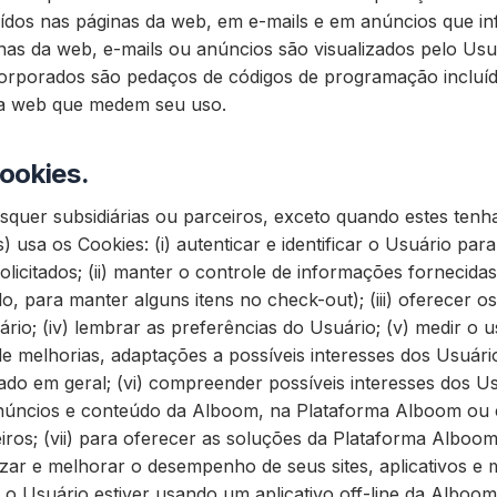
ídos nas páginas da web, em e-mails e em anúncios que 
nas da web, e-mails ou anúncios são visualizados pelo Us
ncorporados são pedaços de códigos de programação incluí
da web que medem seu uso.
ookies.
quer subsidiárias ou parceiros, exceto quando estes tenh
s) usa os Cookies: (i) autenticar e identificar o Usuário pa
licitados; (ii) manter o controle de informações fornecida
, para manter alguns itens no check-out); (iii) oferecer 
ário; (iv) lembrar as preferências do Usuário; (v) medir o 
e melhorias, adaptações a possíveis interesses dos Usuário
do em geral; (vi) compreender possíveis interesses dos U
núncios e conteúdo da Alboom, na Plataforma Alboom ou e
ceiros; (vii) para oferecer as soluções da Plataforma Albo
zar e melhorar o desempenho de seus sites, aplicativos e
o Usuário estiver usando um aplicativo off-line da Alboo