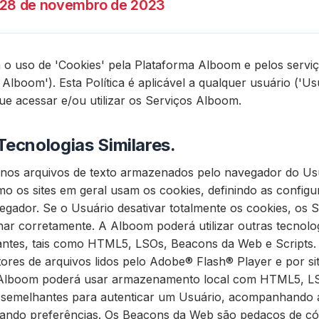
28 de novembro de 2023
la o uso de 'Cookies' pela Plataforma Alboom e pelos servi
Alboom'). Esta Política é aplicável a qualquer usuário ('Us
 que acessar e/ou utilizar os Serviços Alboom.
Tecnologias Similares.
nos arquivos de texto armazenados pelo navegador do Usu
o os sites em geral usam os cookies, definindo as config
egador. Se o Usuário desativar totalmente os cookies, os
ar corretamente. A Alboom poderá utilizar outras tecnolo
hantes, tais como HTML5, LSOs, Beacons da Web e Scripts
utores de arquivos lidos pelo Adobe® Flash® Player e por 
 Alboom poderá usar armazenamento local com HTML5, L
s semelhantes para autenticar um Usuário, acompanhando 
rando preferências. Os Beacons da Web são pedaços de có