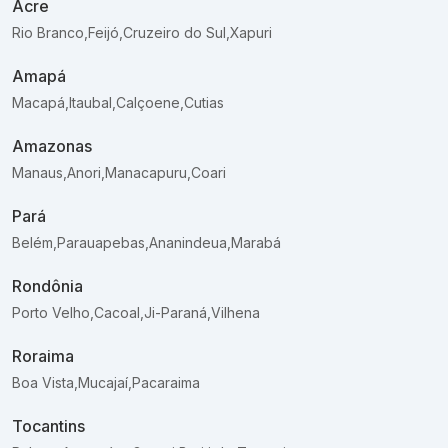
Acre
Rio Branco
,
Feijó
,
Cruzeiro do Sul
,
Xapuri
Amapá
Macapá
,
Itaubal
,
Calçoene
,
Cutias
Amazonas
Manaus
,
Anori
,
Manacapuru
,
Coari
Pará
Belém
,
Parauapebas
,
Ananindeua
,
Marabá
Rondônia
Porto Velho
,
Cacoal
,
Ji-Paraná
,
Vilhena
Roraima
Boa Vista
,
Mucajaí
,
Pacaraima
Tocantins