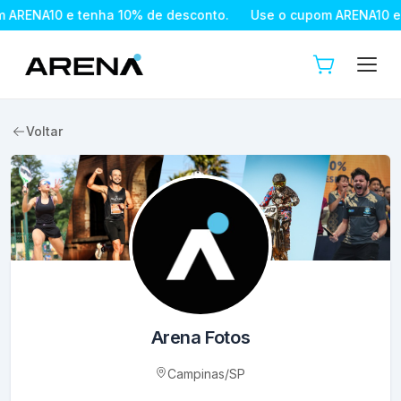
 de desconto.
Use o cupom ARENA10 e tenha 10% de descon
Voltar
Arena Fotos
Campinas
/
SP