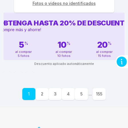
Fotos o videos no identificados
OBTENGA HASTA
20
%
DE DESCUENT
¡Compre más y ahorre!
5
10
20
%
%
%
al comprar
al comprar
al comprar
5 fotos
10 fotos
15 fotos
Descuento aplicado automáticamente
1
2
3
4
5
...
155