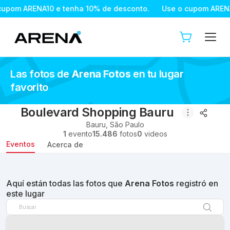
ARENA10 e tenha 10% de desconto.
Use o cupom ARENA10 e 
Las fotos de
Arena Fotos
en tu lugar
favorito
Boulevard Shopping Bauru
Bauru
,
São Paulo
1
evento
15.486
fotos
0
videos
Eventos
Acerca de
Aquí están todas las fotos que
Arena Fotos
registró en
este lugar