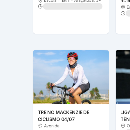
Escola Thathi
•
Araçatuba
, SP
RUN
E
TREINO MACKENZIE DE
LIG
CICLISMO 04/07
TÊN
Avenida
OUR
O