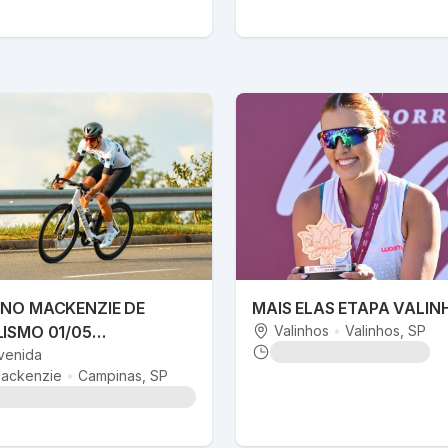
INO MACKENZIE DE
MAIS ELAS ETAPA VALIN
LISMO 01/05
Valinhos
•
Valinhos
, SP
ALVADORDASFOTOS
venida
ackenzie
•
Campinas
, SP