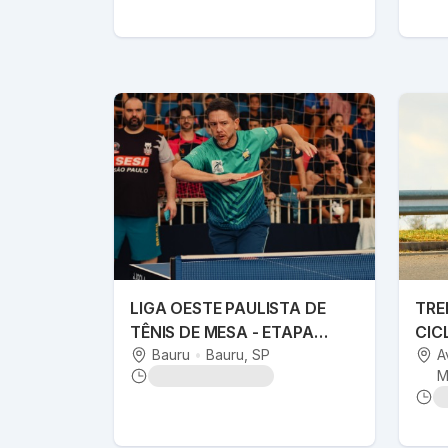
LIGA OESTE PAULISTA DE
TRE
TÊNIS DE MESA - ETAPA
CIC
BAURU
Bauru
•
Bauru
, SP
@S
A
M