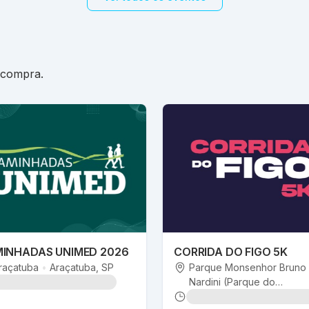
 compra.
INHADAS UNIMED 2026
CORRIDA DO FIGO 5K
raçatuba
•
Araçatuba
, SP
Parque Monsenhor Bruno
Nardini (Parque do
Figo)
•
Valinhos
, SP