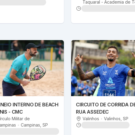
Taquaral - Academia de T
de Mesa
•
Campinas
, SP
NEIO INTERNO DE BEACH
CIRCUITO DE CORRIDA D
NIS - CMC
RUA ASSEDEC
írculo Militar de
Valinhos
•
Valinhos
, SP
ampinas
•
Campinas
, SP