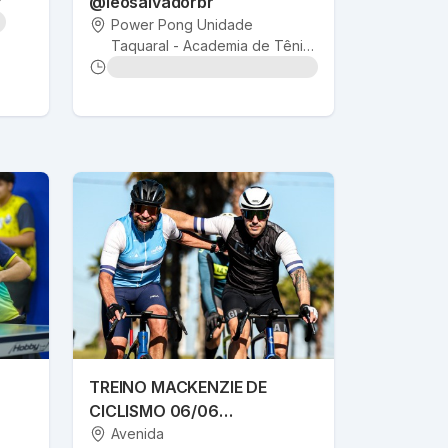
P
@leosalvadorbr
Power Pong Unidade
Taquaral - Academia de Tênis
de Mesa
•
Campinas
, SP
TREINO MACKENZIE DE
CICLISMO 06/06
@SALVADORDAFOTTO
Avenida