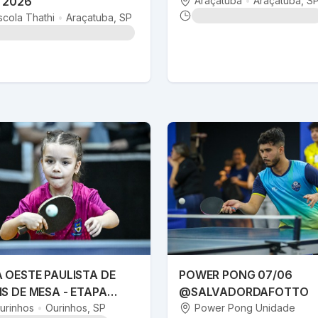
 2026
Araçatuba
•
Araçatuba
, S
scola Thathi
•
Araçatuba
, SP
A OESTE PAULISTA DE
POWER PONG 07/06
IS DE MESA - ETAPA
@SALVADORDAFOTTO
INHOS
urinhos
•
Ourinhos
, SP
Power Pong Unidade