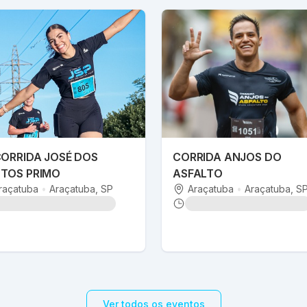
CORRIDA JOSÉ DOS
CORRIDA ANJOS DO
TOS PRIMO
ASFALTO
raçatuba
•
Araçatuba
, SP
Araçatuba
•
Araçatuba
, S
Ver todos os eventos