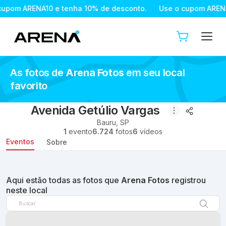
 ARENA10 e tenha 10% de desconto.
Use o cupom ARENA10 e 
As fotos de
Arena Fotos
em seu local
favorito
Avenida Getúlio Vargas
Bauru
,
SP
1
evento
6.724
fotos
6
vídeos
Eventos
Sobre
Aqui estão todas as fotos que
Arena Fotos
registrou
neste local