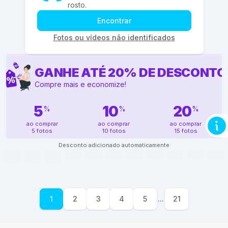
rosto.
Encontrar
Fotos ou vídeos não identificados
GANHE ATÉ
20
%
DE DESCONTO
Compre mais e economize!
5
10
20
%
%
%
ao comprar
ao comprar
ao comprar
5 fotos
10 fotos
15 fotos
Desconto adicionado automaticamente
1
2
3
4
5
...
21