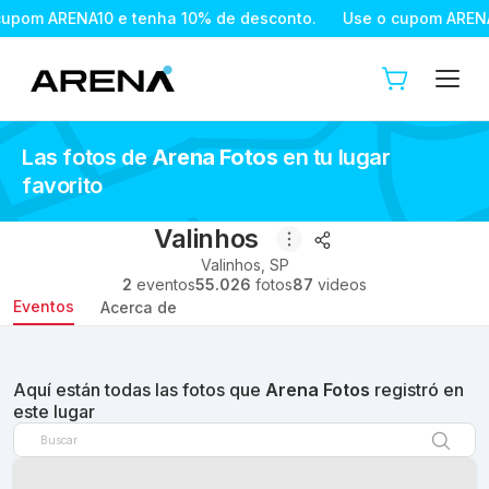
ARENA10 e tenha 10% de desconto.
Use o cupom ARENA10 e t
Las fotos de
Arena Fotos
en tu lugar
favorito
Valinhos
Valinhos
,
SP
2
eventos
55.026
fotos
87
videos
Eventos
Acerca de
Aquí están todas las fotos que
Arena Fotos
registró en
este lugar