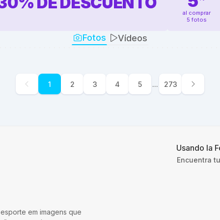
5
30
%
DE DESCUENTO
al comprar
5 fotos
Fotos
Vídeos
1
2
3
4
5
...
273
Usando la F
Encuentra tu
 esporte em imagens que