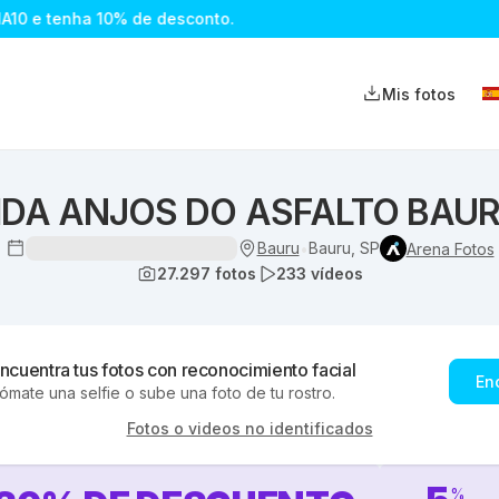
0 e tenha 10% de desconto.
Mis fotos
IDA ANJOS DO ASFALTO BAU
Bauru
Bauru, SP
•
Arena Fotos
27.297
fotos
233
vídeos
ncuentra tus fotos con reconocimiento facial
En
ómate una selfie o sube una foto de tu rostro.
Fotos o videos no identificados
%