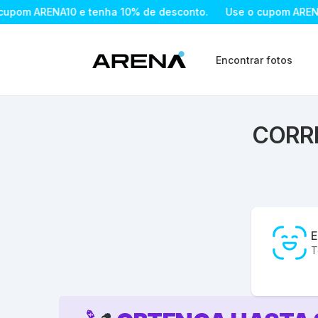
pom ARENA10 e tenha 10% de desconto.
Use o cupom ARENA1
Encontrar fotos
CORR
E
T