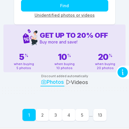
Find
Unidentified photos or videos
GET UP TO
20
%
OFF
Buy more and save!
5
10
20
%
%
%
when buying
when buying
when buying
5 photos
10 photos
20 photos
Discount added automatically
Photos
Videos
1
2
3
4
5
...
13