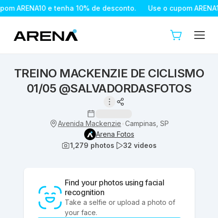
pom ARENA10 e tenha 10% de desconto.
Use o cupom ARENA10
TREINO MACKENZIE DE CICLISMO
01/05 @SALVADORDASFOTOS
Avenida Mackenzie
Campinas, SP
•
Arena Fotos
1,279
photos
32
videos
Find your photos using facial
recognition
Take a selfie or upload a photo of
your face.