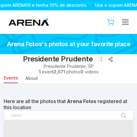
ARENA10 e tenha 10% de desconto.
Use o cupom ARENA10 e t
Arena Fotos
's photos at your favorite place
Presidente Prudente
Presidente Prudente
,
SP
1
event
2,071
photos
0
videos
Events
About
Here are all the photos that
Arena Fotos
registered at
this location