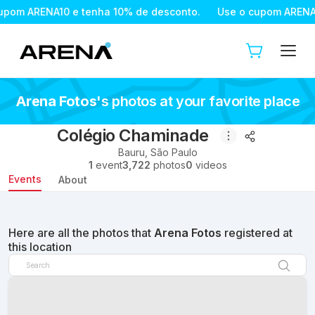
RENA10 e tenha 10% de desconto.
Use o cupom ARENA10 e t
Arena Fotos
's photos at your favorite place
Colégio Chaminade
Bauru
,
São Paulo
1
event
3,722
photos
0
videos
Events
About
Here are all the photos that
Arena Fotos
registered at
this location